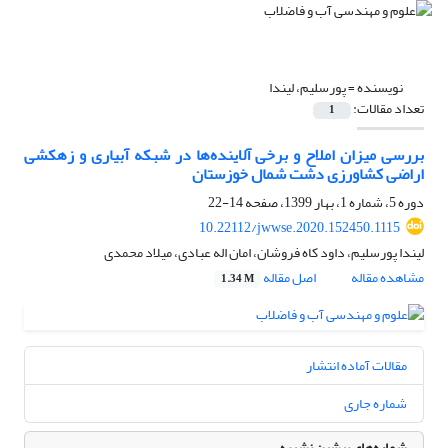
نویسنده =
پورسلیم، لیندا
تعداد مقالات:
1
بررسی میزان املاح و برخی آلاینده‌ها در شبکه آبیاری و زهکشی
اراضی کشاورزی دشت شمال خوزستان
دوره 5، شماره 1، بهار 1399، صفحه
14-22
10.22112/jwwse.2020.152450.1115
لیندا پورسلیم، داود کاه فروشان، امان اله عبادی، میلاد محمدی
مشاهده مقاله
اصل مقاله
1.34 M
مقالات آماده انتشار
شماره جاری
شماره‌های پیشین نشریه