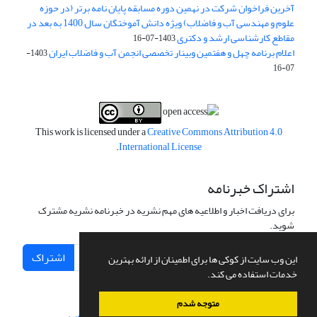
آخرین فراخوان شرکت در نهمین دوره مسابقه پایان نامه برتر (در حوزه
علوم و مهندسی آب و فاضلاب) ویژه دانش آموختگان سال 1400 به بعد در
مقاطع کارشناسی ارشد و دکتری
1403-07-16
اعلام برنامه چهل و هفتمین وبینار تخصصی انجمن آب و فاضلاب ایران
1403-
07-16
This work is licensed under a
Creative Commons Attribution 4.0
.
International License
اشتراک خبرنامه
برای دریافت اخبار و اطلاعیه های مهم نشریه در خبرنامه نشریه مشترک
شوید.
اشتراک
این وب سایت از کوکی ها برای اطمینان از ارائه بهترین
خدمات استفاده می کند.
متوجه شدم
سامانه مدیریت نشریات علمی.
طراحی و پیاده سازی از
سیناوب