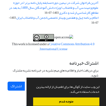
آخرین فراخوان شرکت در نهمین دوره مسابقه پایان نامه برتر (در حوزه
علوم و مهندسی آب و فاضلاب) ویژه دانش آموختگان سال 1400 به بعد در
مقاطع کارشناسی ارشد و دکتری
1403-07-16
اعلام برنامه چهل و هفتمین وبینار تخصصی انجمن آب و فاضلاب ایران
1403-
07-16
This work is licensed under a
Creative Commons Attribution 4.0
.
International License
اشتراک خبرنامه
برای دریافت اخبار و اطلاعیه های مهم نشریه در خبرنامه نشریه مشترک
شوید.
اشتراک
این وب سایت از کوکی ها برای اطمینان از ارائه بهترین
خدمات استفاده می کند.
متوجه شدم
سامانه مدیریت نشریات علمی.
طراحی و پیاده سازی از
سیناوب