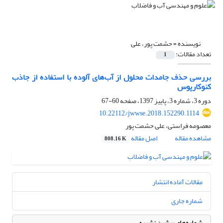
نویسنده =
حشمت پور، علی
تعداد مقالات:
1
بررسی حذف جامدات محلول از آب‌های آلوده با استفاده از جاذب
کنوکارپوس
دوره 3، شماره 3، پاییز 1397، صفحه
60-67
10.22112/jwwse.2018.152290.1114
معصومه فراستی، علی حشمت پور
مشاهده مقاله
اصل مقاله
808.16 K
مقالات آماده انتشار
شماره جاری
شماره‌های پیشین نشریه