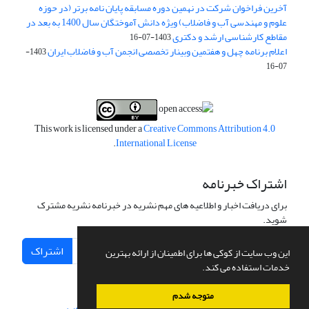
آخرین فراخوان شرکت در نهمین دوره مسابقه پایان نامه برتر (در حوزه
علوم و مهندسی آب و فاضلاب) ویژه دانش آموختگان سال 1400 به بعد در
مقاطع کارشناسی ارشد و دکتری
1403-07-16
اعلام برنامه چهل و هفتمین وبینار تخصصی انجمن آب و فاضلاب ایران
1403-
07-16
This work is licensed under a
Creative Commons Attribution 4.0
.
International License
اشتراک خبرنامه
برای دریافت اخبار و اطلاعیه های مهم نشریه در خبرنامه نشریه مشترک
شوید.
اشتراک
این وب سایت از کوکی ها برای اطمینان از ارائه بهترین
خدمات استفاده می کند.
متوجه شدم
سامانه مدیریت نشریات علمی.
طراحی و پیاده سازی از
سیناوب