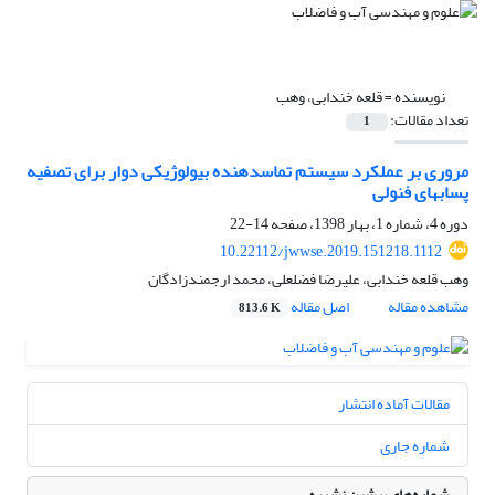
نویسنده =
قلعه خندابی، وهب
تعداد مقالات:
1
مروری بر عملکرد سیستم تماس‎دهنده بیولوژیکی دوار برای تصفیه
پساب‎های فنولی
دوره 4، شماره 1، بهار 1398، صفحه
14-22
10.22112/jwwse.2019.151218.1112
وهب قلعه خندابی، علیرضا فضلعلی، محمد ارجمندزادگان
مشاهده مقاله
اصل مقاله
813.6 K
مقالات آماده انتشار
شماره جاری
شماره‌های پیشین نشریه