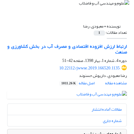
نویسنده =
معبودی، رضا
تعداد مقالات:
1
ارتباط ارزش افزوده اقتصادی و مصرف آب در بخش کشاورزی و
صنعت
دوره 4، شماره 1، بهار 1398، صفحه
42-51
10.22112/jwwse.2019.166520.1135
رضا معبودی، داریوش حسنوند
مشاهده مقاله
اصل مقاله
1011.26 K
مقالات آماده انتشار
شماره جاری
شماره‌های پیشین نشریه