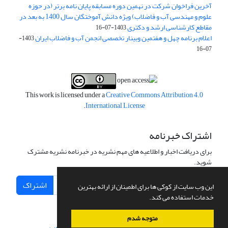
آخرین فراخوان شرکت در نهمین دوره مسابقه پایان نامه برتر (در حوزه
علوم و مهندسی آب و فاضلاب) ویژه دانش آموختگان سال 1400 به بعد در
مقاطع کارشناسی ارشد و دکتری
1403-07-16
اعلام برنامه چهل و هفتمین وبینار تخصصی انجمن آب و فاضلاب ایران
1403-
07-16
This work is licensed under a
Creative Commons Attribution 4.0
.
International License
اشتراک خبرنامه
برای دریافت اخبار و اطلاعیه های مهم نشریه در خبرنامه نشریه مشترک
شوید.
اشتراک
این وب سایت از کوکی ها برای اطمینان از ارائه بهترین
خدمات استفاده می کند.
متوجه شدم
سامانه مدیریت نشریات علمی.
طراحی و پیاده سازی از
سیناوب