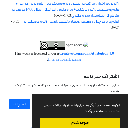
آخرین فراخوان شرکت در نهمین دوره مسابقه پایان نامه برتر (در حوزه
علوم و مهندسی آب و فاضلاب) ویژه دانش آموختگان سال 1400 به بعد در
مقاطع کارشناسی ارشد و دکتری
1403-07-16
اعلام برنامه چهل و هفتمین وبینار تخصصی انجمن آب و فاضلاب ایران
1403-
07-16
This work is licensed under a
Creative Commons Attribution 4.0
.
International License
اشتراک خبرنامه
برای دریافت اخبار و اطلاعیه های مهم نشریه در خبرنامه نشریه مشترک
شوید.
اشتراک
این وب سایت از کوکی ها برای اطمینان از ارائه بهترین
خدمات استفاده می کند.
متوجه شدم
سامانه مدیریت نشریات علمی.
طراحی و پیاده سازی از
سیناوب