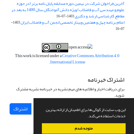
آخرین فراخوان شرکت در نهمین دوره مسابقه پایان نامه برتر (در حوزه
علوم و مهندسی آب و فاضلاب) ویژه دانش آموختگان سال 1400 به بعد در
مقاطع کارشناسی ارشد و دکتری
1403-07-16
اعلام برنامه چهل و هفتمین وبینار تخصصی انجمن آب و فاضلاب ایران
1403-
07-16
This work is licensed under a
Creative Commons Attribution 4.0
.
International License
اشتراک خبرنامه
برای دریافت اخبار و اطلاعیه های مهم نشریه در خبرنامه نشریه مشترک
شوید.
اشتراک
این وب سایت از کوکی ها برای اطمینان از ارائه بهترین
خدمات استفاده می کند.
متوجه شدم
سامانه مدیریت نشریات علمی.
طراحی و پیاده سازی از
سیناوب