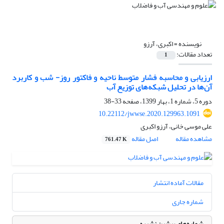
نویسنده =
اکبری، آرزو
تعداد مقالات:
1
ارزیابی و محاسبه فشار متوسط ناحیه و فاکتور روز- شب و کاربرد
آن‌ها در تحلیل شبکه‌های توزیع آب
دوره 5، شماره 1، بهار 1399، صفحه
33-38
10.22112/jwwse.2020.129963.1091
علی موسی خانی، آرزو اکبری
مشاهده مقاله
اصل مقاله
761.47 K
مقالات آماده انتشار
شماره جاری
شماره‌های پیشین نشریه