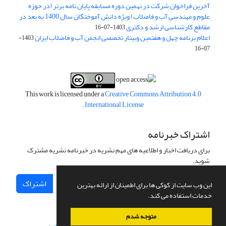
آخرین فراخوان شرکت در نهمین دوره مسابقه پایان نامه برتر (در حوزه
علوم و مهندسی آب و فاضلاب) ویژه دانش آموختگان سال 1400 به بعد در
مقاطع کارشناسی ارشد و دکتری
1403-07-16
اعلام برنامه چهل و هفتمین وبینار تخصصی انجمن آب و فاضلاب ایران
1403-
07-16
This work is licensed under a
Creative Commons Attribution 4.0
.
International License
اشتراک خبرنامه
برای دریافت اخبار و اطلاعیه های مهم نشریه در خبرنامه نشریه مشترک
شوید.
اشتراک
این وب سایت از کوکی ها برای اطمینان از ارائه بهترین
خدمات استفاده می کند.
متوجه شدم
سامانه مدیریت نشریات علمی.
طراحی و پیاده سازی از
سیناوب