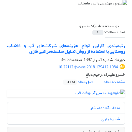
نویسنده =
علینژاد، خسرو
تعداد مقالات:
1
رتبه‌بندی کارایی انواع هزینه‌های شرکت‌های آب‌ و ‌فاضلاب
روستایی با استفاده از روش تحلیل سلسله‌مراتبی فازی
دوره 3، شماره 1، بهار 1397، صفحه
35-46
10.22112/jwwse.2018.129412.1084
خسرو علینژاد، رحیم دباغ
مشاهده مقاله
اصل مقاله
1.17 M
مقالات آماده انتشار
شماره جاری
شماره‌های پیشین نشریه