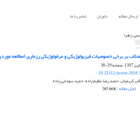
ارسال مقاله
داوران
تماس با ما
می، زهرا
 فاضلاب بر برخی خصوصیات فیزیولوژیکی و مرفولوژیکی رزماری (مطالعه مورد
29-38
10.22112/jwwse.2018.
کبر کریمیان، حمید رضا عظیم زاده، حمید سودایی زاده
اصل مقاله
767.44 K