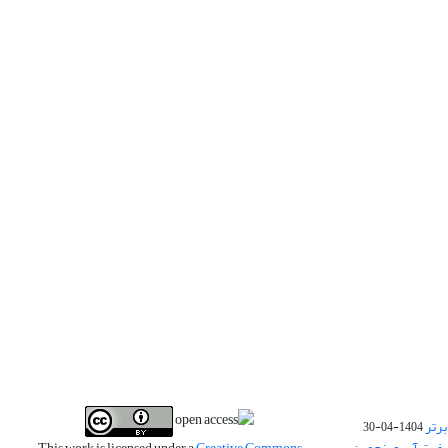
برتر
1404-04-30
فیت آب و پنجمین