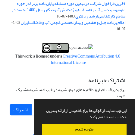
آخرین فراخوان شرکت در نهمین دوره مسابقه پایان نامه برتر (در حوزه
علوم و مهندسی آب و فاضلاب) ویژه دانش آموختگان سال 1400 به بعد در
مقاطع کارشناسی ارشد و دکتری
1403-07-16
اعلام برنامه چهل و هفتمین وبینار تخصصی انجمن آب و فاضلاب ایران
1403-
07-16
This work is licensed under a
Creative Commons Attribution 4.0
.
International License
اشتراک خبرنامه
برای دریافت اخبار و اطلاعیه های مهم نشریه در خبرنامه نشریه مشترک
شوید.
اشتراک
این وب سایت از کوکی ها برای اطمینان از ارائه بهترین
خدمات استفاده می کند.
متوجه شدم
سامانه مدیریت نشریات علمی.
طراحی و پیاده سازی از
سیناوب