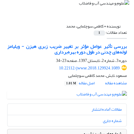
نویسنده =
کاظمی سوچلمایی، محمد
تعداد مقالات:
1
بررسی تأثیر عوامل مؤثر بر تغییر ضریب زبری هیزن - ویلیامز
لوله‌های چدنی در طول دوره بهره‌برداری
دوره 3، شماره 2، تابستان 1397، صفحه
23-34
10.22112/jwwse.2018.129924.1089
مسعود تابش، محمد کاظمی سوچلمایی
مشاهده مقاله
اصل مقاله
1.01 M
مقالات آماده انتشار
شماره جاری
شماره‌های پیشین نشریه