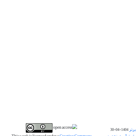
برتر
1404-04-30
فیت آب و پنجمین