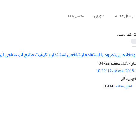
ارسال مقاله
داوران
تماس با ما
 نظر، علی
دخانه زرینه‌رود با استفاده ازشاخص استاندارد کیفیت منابع آب سطحی ایر
22-34
10.22112/jwwse.2018.
خوش نظر
اصل مقاله
1.4 M