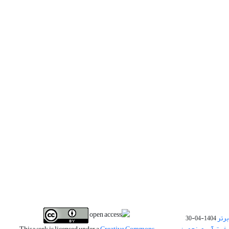
برتر
1404-04-30
فیت آب و پنجمین