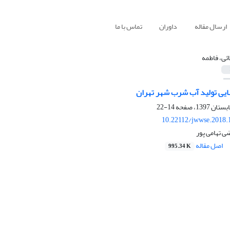
ارسال مقاله
داوران
تماس با ما
ائی، فاطمه
هایی تولید آب شرب شهر تهران
14-22
10.22112/jwwse.2018.
ی تهامی پور
اصل مقاله
995.34 K