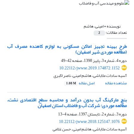
نویسنده =
امینی، هاشم
تعداد مقالات:
2
طرح بهینه تجهیز اماکن مسکونی به لوازم کاهنده مصرف آب
(مطالعه موردی شهر اصفهان)
دوره 4، شماره 3، پاییز 1398، صفحه
42-49
10.22112/jwwse.2019.174872.1152
آسیه سادات ملاباشی، هاشم امینی، ناصر اکبری
مشاهده مقاله
اصل مقاله
1.08 M
بنچ مارکینگ آب بدون درآمد و محاسبه سطح اقتصادی نشت،
مطالعه موردی: شرکت آب و فاضلاب استان اصفهان
دوره 3، شماره 2، تابستان 1397، صفحه
4-13
10.22112/jwwse.2018.125147.1076
آسیه سادات ملاباشی، هاشم امینی، حسن غلامی