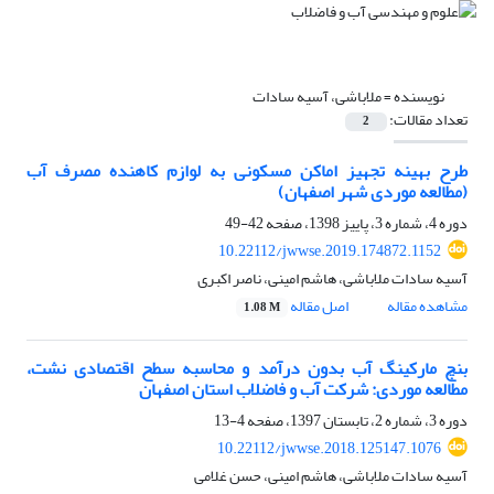
نویسنده =
ملاباشی، آسیه سادات
تعداد مقالات:
2
طرح بهینه تجهیز اماکن مسکونی به لوازم کاهنده مصرف آب
(مطالعه موردی شهر اصفهان)
دوره 4، شماره 3، پاییز 1398، صفحه
42-49
10.22112/jwwse.2019.174872.1152
آسیه سادات ملاباشی، هاشم امینی، ناصر اکبری
مشاهده مقاله
اصل مقاله
1.08 M
بنچ مارکینگ آب بدون درآمد و محاسبه سطح اقتصادی نشت،
مطالعه موردی: شرکت آب و فاضلاب استان اصفهان
دوره 3، شماره 2، تابستان 1397، صفحه
4-13
10.22112/jwwse.2018.125147.1076
آسیه سادات ملاباشی، هاشم امینی، حسن غلامی