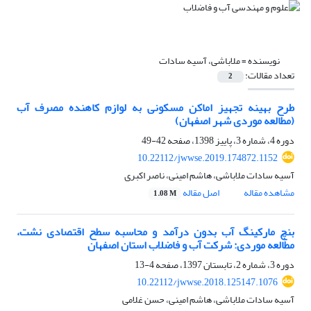
نویسنده =
ملاباشی، آسیه سادات
تعداد مقالات:
2
طرح بهینه تجهیز اماکن مسکونی به لوازم کاهنده مصرف آب
(مطالعه موردی شهر اصفهان)
دوره 4، شماره 3، پاییز 1398، صفحه
42-49
10.22112/jwwse.2019.174872.1152
آسیه سادات ملاباشی، هاشم امینی، ناصر اکبری
مشاهده مقاله
اصل مقاله
1.08 M
بنچ مارکینگ آب بدون درآمد و محاسبه سطح اقتصادی نشت،
مطالعه موردی: شرکت آب و فاضلاب استان اصفهان
دوره 3، شماره 2، تابستان 1397، صفحه
4-13
10.22112/jwwse.2018.125147.1076
آسیه سادات ملاباشی، هاشم امینی، حسن غلامی