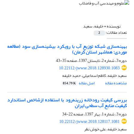
نویسنده =
خلیفه، سعید
تعداد مقالات:
2
بهینه‌سازی شبکه توزیع آب با رویکرد بیشینه‌سازی سود (مطالعه
موردی: هماشهر استان کرمان)
دوره 3، شماره 2، تابستان 1397، صفحه
35-43
10.22112/jwwse.2018.128930.1083
سعید خلیفه، کاظم اسماعیلی، حمید خلیفه
مشاهده مقاله
اصل مقاله
854.79 K
بررسی کیفیت رودخانه زرینه‌رود با استفاده ازشاخص استاندارد
کیفیت منابع آب سطحی ایران
دوره 3، شماره 1، بهار 1397، صفحه
22-34
10.22112/jwwse.2018.128117.1081
سعید خلیفه، علی خوش نظر