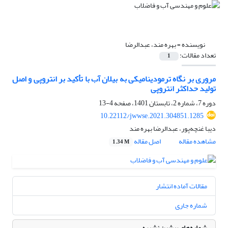
نویسنده =
بهره مند، عبدالرضا
تعداد مقالات:
1
مروری بر نگاه ترمودینامیکی به بیلان آب با تأکید بر انتروپی و اصل
تولید حداکثر انتروپی
دوره 7، شماره 2، تابستان 1401، صفحه
4-13
10.22112/jwwse.2021.304851.1285
دیبا غنچه‌پور، عبدالرضا بهره مند
مشاهده مقاله
اصل مقاله
1.34 M
مقالات آماده انتشار
شماره جاری
شماره‌های پیشین نشریه