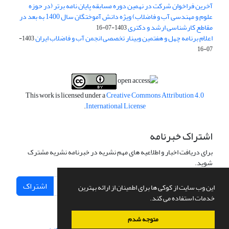
آخرین فراخوان شرکت در نهمین دوره مسابقه پایان نامه برتر (در حوزه
علوم و مهندسی آب و فاضلاب) ویژه دانش آموختگان سال 1400 به بعد در
مقاطع کارشناسی ارشد و دکتری
1403-07-16
اعلام برنامه چهل و هفتمین وبینار تخصصی انجمن آب و فاضلاب ایران
1403-
07-16
This work is licensed under a
Creative Commons Attribution 4.0
.
International License
اشتراک خبرنامه
برای دریافت اخبار و اطلاعیه های مهم نشریه در خبرنامه نشریه مشترک
شوید.
اشتراک
این وب سایت از کوکی ها برای اطمینان از ارائه بهترین
خدمات استفاده می کند.
متوجه شدم
سامانه مدیریت نشریات علمی.
طراحی و پیاده سازی از
سیناوب