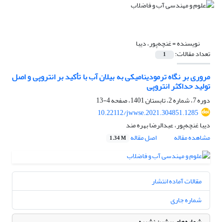
نویسنده =
غنچه‌پور، دیبا
تعداد مقالات:
1
مروری بر نگاه ترمودینامیکی به بیلان آب با تأکید بر انتروپی و اصل
تولید حداکثر انتروپی
دوره 7، شماره 2، تابستان 1401، صفحه
4-13
10.22112/jwwse.2021.304851.1285
دیبا غنچه‌پور، عبدالرضا بهره مند
مشاهده مقاله
اصل مقاله
1.34 M
مقالات آماده انتشار
شماره جاری
شماره‌های پیشین نشریه