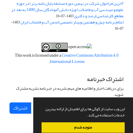
آخرین فراخوان شرکت در نهمین دوره مسابقه پایان نامه برتر (در حوزه
علوم و مهندسی آب و فاضلاب) ویژه دانش آموختگان سال 1400 به بعد در
مقاطع کارشناسی ارشد و دکتری
1403-07-16
اعلام برنامه چهل و هفتمین وبینار تخصصی انجمن آب و فاضلاب ایران
1403-
07-16
This work is licensed under a
Creative Commons Attribution 4.0
.
International License
اشتراک خبرنامه
برای دریافت اخبار و اطلاعیه های مهم نشریه در خبرنامه نشریه مشترک
شوید.
اشتراک
این وب سایت از کوکی ها برای اطمینان از ارائه بهترین
خدمات استفاده می کند.
متوجه شدم
سامانه مدیریت نشریات علمی.
طراحی و پیاده سازی از
سیناوب