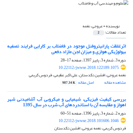
نویسنده =
عروجی، نغمه
تعداد مقالات:
2
اثرغلظت پارانیتروفنل موجود در فاضلاب بر کارایی فرایند تصفیه
بیولوژیکی هوازی و میزان لجن مازاد دفعی
دوره 3، شماره 3، پاییز 1397، صفحه
17-28
10.22112/jwwse.2018.122189.1075
نغمه عروجی، افشین تکدستان، علی اکبر عظیمی، فردوس کریمی
مشاهده مقاله
اصل مقاله
987.34 K
بررسی کیفیت فیزیکی، شیمیایی و میکروبی آب آشامیدنی شهر
اهواز و مقایسه آن با استاندردهای آب شرب در سال 1395
دوره 2، شماره 3، پاییز 1396، صفحه
51-60
10.22112/jwwse.2018.101606.1046
فردوس کریمی، نغمه عروجی، افشین تکدستان