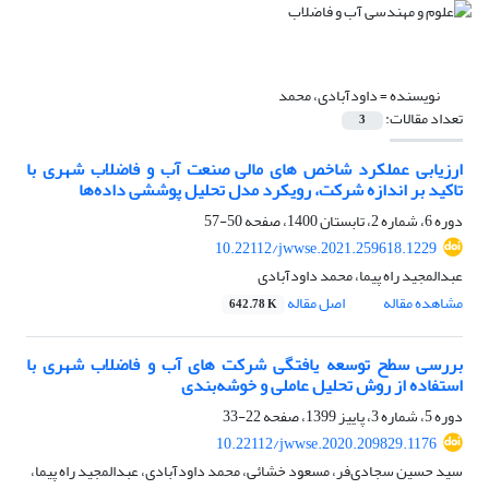
نویسنده =
داودآبادی، محمد
تعداد مقالات:
3
ارزیابی عملکرد شاخص های مالی صنعت آب و فاضلاب شهری با
تاکید بر اندازه شرکت، رویکرد مدل تحلیل پوششی داده‌ها
دوره 6، شماره 2، تابستان 1400، صفحه
50-57
10.22112/jwwse.2021.259618.1229
عبدالمجید راه پیما، محمد داودآبادی
مشاهده مقاله
اصل مقاله
642.78 K
بررسی سطح توسعه ‏یافتگی شرکت های آب و فاضلاب شهری با
استفاده از روش تحلیل عاملی و خوشه‌بندی
دوره 5، شماره 3، پاییز 1399، صفحه
22-33
10.22112/jwwse.2020.209829.1176
سید حسین سجادی‌فر، مسعود خشائی، محمد داودآبادی، عبدالمجید راه پیما،