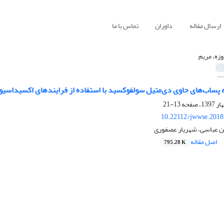
ارسال مقاله
داوران
تماس با ما
وزه، مریم
 پساب‌های حاوی دی‌متیل ‌سولفوکسید با استفاده از فرایند‌های اکسیداسی
13-21
10.22112/jwwse.2018
ن عباسی، شهریار عصفوری
اصل مقاله
795.28 K