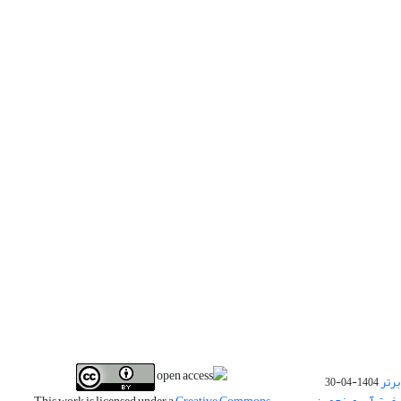
برتر
1404-04-30
فیت آب و پنجمین