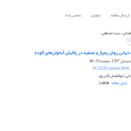
ارسال مقاله
داوران
تماس با ما
طبائی، سید مصطفی
جهانی روش پمپاژ و تصفیه در پالایش آبخوان‌های آلوده
33-48
10.22112/jwwse.2018.
ی، ابوالفضل اکبرپور
اصل مقاله
1.48 M