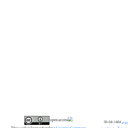
برتر
1404-04-30
فیت آب و پنجمین