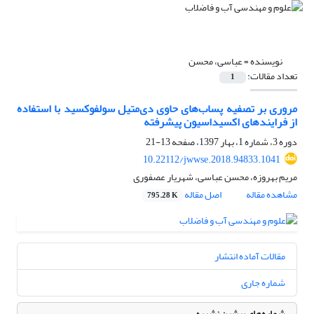
نویسنده =
عباسی، محسن
تعداد مقالات:
1
مروری بر تصفیه پساب‌های حاوی دی‌متیل ‌سولفوکسید با استفاده
از فرایند‌های اکسیداسیون پیشرفته
دوره 3، شماره 1، بهار 1397، صفحه
13-21
10.22112/jwwse.2018.94833.1041
مریم بهروزه، محسن عباسی، شهریار عصفوری
مشاهده مقاله
اصل مقاله
795.28 K
مقالات آماده انتشار
شماره جاری
شماره‌های پیشین نشریه