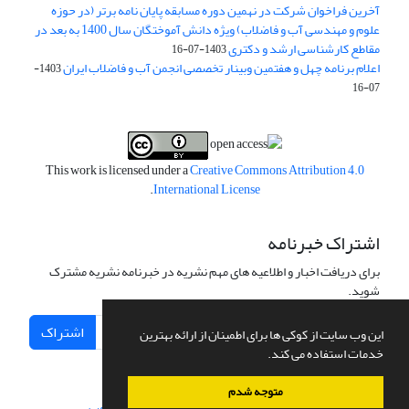
آخرین فراخوان شرکت در نهمین دوره مسابقه پایان نامه برتر (در حوزه
علوم و مهندسی آب و فاضلاب) ویژه دانش آموختگان سال 1400 به بعد در
مقاطع کارشناسی ارشد و دکتری
1403-07-16
اعلام برنامه چهل و هفتمین وبینار تخصصی انجمن آب و فاضلاب ایران
1403-
07-16
This work is licensed under a
Creative Commons Attribution 4.0
.
International License
اشتراک خبرنامه
برای دریافت اخبار و اطلاعیه های مهم نشریه در خبرنامه نشریه مشترک
شوید.
اشتراک
این وب سایت از کوکی ها برای اطمینان از ارائه بهترین
خدمات استفاده می کند.
متوجه شدم
سامانه مدیریت نشریات علمی.
طراحی و پیاده سازی از
سیناوب