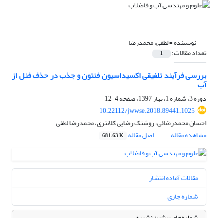
نویسنده =
لطفی، محمدرضا
تعداد مقالات:
1
بررسی فرآیند تلفیقی اکسیداسیون فنتون و جذب در حذف فنل از
آب
دوره 3، شماره 1، بهار 1397، صفحه
4-12
10.22112/jwwse.2018.89441.1025
احسان محمدرضائی، روشنک رضایی کلانتری، محمدرضا لطفی
مشاهده مقاله
اصل مقاله
681.63 K
مقالات آماده انتشار
شماره جاری
شماره‌های پیشین نشریه