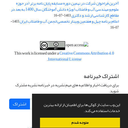
آخرین فراخوان شرکت در نهمین دوره مسابقه پایان نامه برتر (در حوزه
علوم و مهندسی آب و فاضلاب) ویژه دانش آموختگان سال 1400 به بعد در
مقاطع کارشناسی ارشد و دکتری
1403-07-16
اعلام برنامه چهل و هفتمین وبینار تخصصی انجمن آب و فاضلاب ایران
1403-
07-16
This work is licensed under a
Creative Commons Attribution 4.0
.
International License
اشتراک خبرنامه
برای دریافت اخبار و اطلاعیه های مهم نشریه در خبرنامه نشریه مشترک
شوید.
اشتراک
این وب سایت از کوکی ها برای اطمینان از ارائه بهترین
خدمات استفاده می کند.
متوجه شدم
سامانه مدیریت نشریات علمی.
طراحی و پیاده سازی از
سیناوب