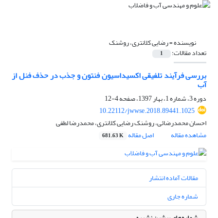
نویسنده =
رضایی کلانتری، روشنک
تعداد مقالات:
1
بررسی فرآیند تلفیقی اکسیداسیون فنتون و جذب در حذف فنل از
آب
دوره 3، شماره 1، بهار 1397، صفحه
4-12
10.22112/jwwse.2018.89441.1025
احسان محمدرضائی، روشنک رضایی کلانتری، محمدرضا لطفی
مشاهده مقاله
اصل مقاله
681.63 K
مقالات آماده انتشار
شماره جاری
شماره‌های پیشین نشریه