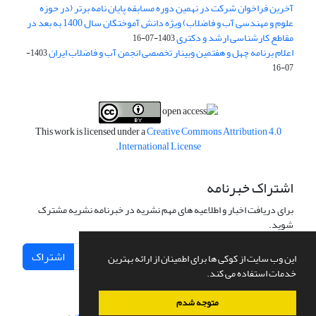
آخرین فراخوان شرکت در نهمین دوره مسابقه پایان نامه برتر (در حوزه
علوم و مهندسی آب و فاضلاب) ویژه دانش آموختگان سال 1400 به بعد در
مقاطع کارشناسی ارشد و دکتری
1403-07-16
اعلام برنامه چهل و هفتمین وبینار تخصصی انجمن آب و فاضلاب ایران
1403-
07-16
This work is licensed under a
Creative Commons Attribution 4.0
.
International License
اشتراک خبرنامه
برای دریافت اخبار و اطلاعیه های مهم نشریه در خبرنامه نشریه مشترک
شوید.
اشتراک
این وب سایت از کوکی ها برای اطمینان از ارائه بهترین
خدمات استفاده می کند.
متوجه شدم
سامانه مدیریت نشریات علمی.
طراحی و پیاده سازی از
سیناوب