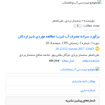
نویسنده =
سمسار یزدی، علی اصغر
تعداد مقالات:
1
برآورد سرانه مصرف آب شرب: مطالعه موردی شهر اردکان
دوره 1، شماره 1، زمستان 1395، صفحه
4-10
10.22112/jwwse.2017.51043
علی اصغر سمسار یزدی، مژگان بقایی پور، محمد صالح سمسار یزدی
مشاهده مقاله
اصل مقاله
609.29 K
مقالات آماده انتشار
شماره جاری
شماره‌های پیشین نشریه