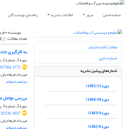
صفحه اصلی
مرور
اطلاعات نشریه
راهنمای نویسندگان
نویسنده =
فره
تعداد مقالات:
2
مقالات آماده انتشار
به‎ کارگیری جاذب سبوس برنج در حذف فورفورال از آب‏ های آلوده در مقایسه با کربن فعال
شماره جاری
دوره 5، شماره 2، تابستان 1399، صفحه
207564.1173
شماره‌های پیشین نشریه
مهرداد فرهادیان، 
مشاهده مقاله
دوره 11 (1405)
بررسی عوامل موثر فرآ
دوره 10 (1404)
دوره 2، شماره 3، پاییز 1396، صفحه
دوره 9 (1403)
.92536.1037
مهرداد فرهادیان، 
دوره 8 (1402)
مشاهده مقاله