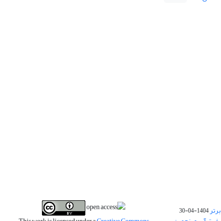
برتر
1404-04-30
فیت آب و پنجمین