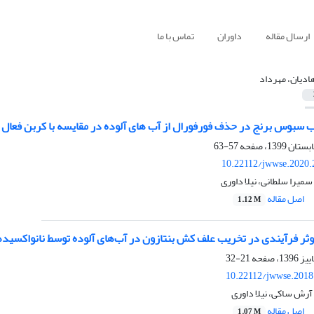
ارسال مقاله
داوران
تماس با ما
ادیان، مهرداد
57-63
10.22112/jwwse.2020.
سمیرا سلطانی، نیلا داوری
اصل مقاله
1.12 M
یندی در تخریب علف کش بنتازون در آب‌های آلوده توسط نانواکسیدهای فلزی تیتانیوم (IV) و آهن (II
21-32
10.22112/jwwse.2018
آرش ساکی، نیلا داوری
اصل مقاله
1.07 M