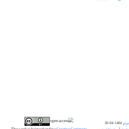
برتر
1404-04-30
فیت آب و پنجمین