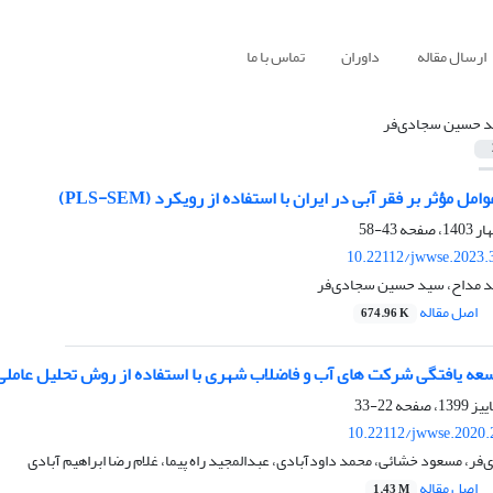
ارسال مقاله
داوران
تماس با ما
 حسین سجادی‌فر
ل مؤثر بر فقر آبی در ایران با استفاده از رویکرد (PLS-SEM)
43-58
10.22112/jwwse.2023.
د مداح، سید حسین سجادی‌فر
اصل مقاله
674.96 K
ه ‏یافتگی شرکت های آب و فاضلاب شهری با استفاده از روش تحلیل عاملی
22-33
10.22112/jwwse.2020.
، مسعود خشائی، محمد داودآبادی، عبدالمجید راه پیما، غلام رضا ابراهیم آبادی
اصل مقاله
1.43 M