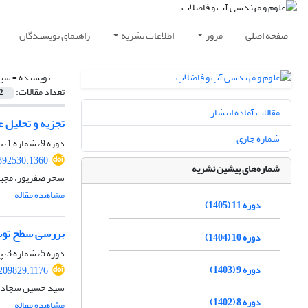
صفحه اصلی
مرور
اطلاعات نشریه
راهنمای نویسندگان
نویسنده =
سید
تعداد مقالات:
2
مقالات آماده انتشار
تجزیه و تحلیل عوام
شماره جاری
دوره 9، شماره 1، بهار 1403، صفحه
392530.1360
شماره‌های پیشین نشریه
سحر صفرپور، مجی
مشاهده مقاله
دوره 11 (1405)
بررسی سطح توسع
دوره 10 (1404)
دوره 5، شماره 3، پاییز 1399، صفحه
دوره 9 (1403)
209829.1176
سید حسین سجادی‌فر
دوره 8 (1402)
مشاهده مقاله