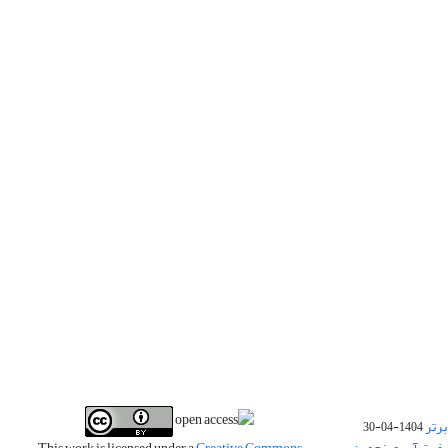
برتر
1404-04-30
فیت آب و پنجمین