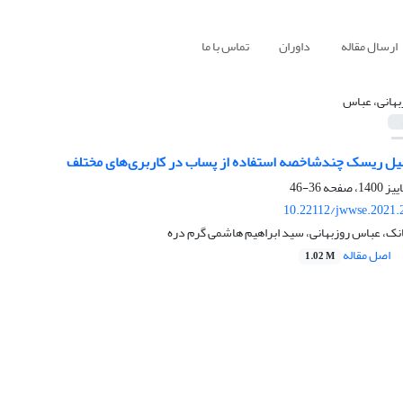
ارسال مقاله
داوران
تماس با ما
بهانی، عباس
ل ریسک چندشاخصه استفاده از پساب در کاربری‌های مختلف
36-46
10.22112/jwwse.2021.
نک، عباس روزبهانی، سید ابراهیم هاشمی گرم دره
اصل مقاله
1.02 M