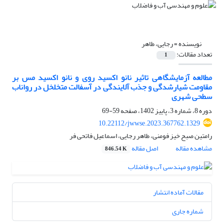
نویسنده =
رجایی، طاهر
تعداد مقالات:
1
مطالعه آزمایشگاهی تاثیر نانو اکسید روی و نانو اکسید مس بر
مقاومت شیار‌شدگی و جذب آلایندگی در آسفالت متخلخل در رواناب
سطحی شهری
دوره 8، شماره 3، پاییز 1402، صفحه
59-69
10.22112/jwwse.2023.367762.1329
رامتین صبح خیز فومنی، طاهر رجایی، اسماعیل فاتحی فر
مشاهده مقاله
اصل مقاله
846.54 K
مقالات آماده انتشار
شماره جاری