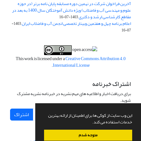
آخرین فراخوان شرکت در نهمین دوره مسابقه پایان نامه برتر (در حوزه
علوم و مهندسی آب و فاضلاب) ویژه دانش آموختگان سال 1400 به بعد در
مقاطع کارشناسی ارشد و دکتری
1403-07-16
اعلام برنامه چهل و هفتمین وبینار تخصصی انجمن آب و فاضلاب ایران
1403-
07-16
This work is licensed under a
Creative Commons Attribution 4.0
.
International License
اشتراک خبرنامه
برای دریافت اخبار و اطلاعیه های مهم نشریه در خبرنامه نشریه مشترک
شوید.
اشتراک
این وب سایت از کوکی ها برای اطمینان از ارائه بهترین
خدمات استفاده می کند.
متوجه شدم
سامانه مدیریت نشریات علمی.
طراحی و پیاده سازی از
سیناوب