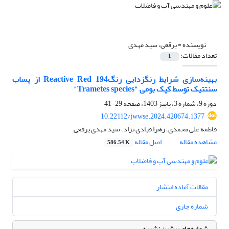
نویسنده =
برقعی، سید مهدی
تعداد مقالات:
1
بهینه‌سازی شرایط رنگ‎زدایی رنگReactive Red 194 از پساب
سنتتیک توسط کپک بومی "Trametes species"
دوره 9، شماره 3، پاییز 1403، صفحه
29-41
10.22112/jwwse.2024.420674.1377
فاطمه علی محمدی، زهرا قبادی نژاد، سید مهدی برقعی
مشاهده مقاله
اصل مقاله
586.54 K
مقالات آماده انتشار
شماره جاری
شماره‌های پیشین نشریه