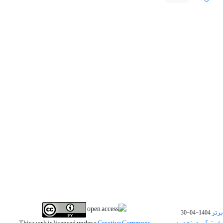
برتر
1404-04-30
فیت آب و پنجمین