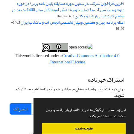
آخرین فراخوان شرکت در نهمین دوره مسابقه پایان نامه برتر (در حوزه
علوم و مهندسی آب و فاضلاب) ویژه دانش آموختگان سال 1400 به بعد در
مقاطع کارشناسی ارشد و دکتری
1403-07-16
اعلام برنامه چهل و هفتمین وبینار تخصصی انجمن آب و فاضلاب ایران
1403-
07-16
This work is licensed under a
Creative Commons Attribution 4.0
.
International License
اشتراک خبرنامه
برای دریافت اخبار و اطلاعیه های مهم نشریه در خبرنامه نشریه مشترک
شوید.
اشتراک
این وب سایت از کوکی ها برای اطمینان از ارائه بهترین
خدمات استفاده می کند.
متوجه شدم
سامانه مدیریت نشریات علمی.
طراحی و پیاده سازی از
سیناوب