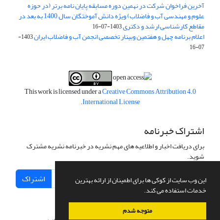
آخرین فراخوان شرکت در نهمین دوره مسابقه پایان نامه برتر (در حوزه
علوم و مهندسی آب و فاضلاب) ویژه دانش آموختگان سال 1400 به بعد در
مقاطع کارشناسی ارشد و دکتری
1403-07-16
اعلام برنامه چهل و هفتمین وبینار تخصصی انجمن آب و فاضلاب ایران
1403-
07-16
This work is licensed under a
Creative Commons Attribution 4.0
.
International License
اشتراک خبرنامه
برای دریافت اخبار و اطلاعیه های مهم نشریه در خبرنامه نشریه مشترک
شوید.
اشتراک
این وب سایت از کوکی ها برای اطمینان از ارائه بهترین
خدمات استفاده می کند.
متوجه شدم
سامانه مدیریت نشریات علمی.
طراحی و پیاده سازی از
سیناوب