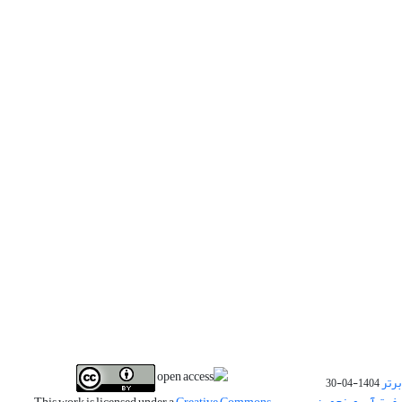
برتر
1404-04-30
فیت آب و پنجمین