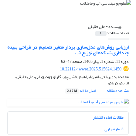
نویسنده =
علی حقیقی
تعداد مقالات:
1
ارزیابی روش‌های مدل‌سازی بردار متغیر تصمیم
در طراحی بهینه
چندفازی
شبکه‌های توزیع آب
دوره 11، شماره 1، بهار 1405، صفحه
47-62
10.22112/jwwse.2025.515624.1450
محمدمهدی ریاحی، امین ابراهیم بخشی پور، کارلو جودیچیانی، علی حقیقی،
انریکو کریاکو
مشاهده مقاله
اصل مقاله
2.17 M
مقالات آماده انتشار
شماره جاری