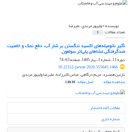
نویسنده =
ولیپور مرندی، علیرضا
تعداد مقالات:
1
تأثیر نانومیله‌های اکسید تنگستن بر شار آب، دفع نمک و خاصیت
ضدگرفتگی غشاهای پلی‌اتر سولفون
دوره 11، شماره 1، بهار 1405، صفحه
63-74
10.22112/jwwse.2026.555045.1466
نازنین همنبرد، مریم درگاهی، عباس اکبرزاده، علیرضا ولیپور مرندی
مشاهده مقاله
اصل مقاله
1.86 M
مقالات آماده انتشار
شماره جاری
شماره‌های پیشین نشریه