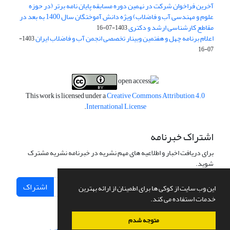
آخرین فراخوان شرکت در نهمین دوره مسابقه پایان نامه برتر (در حوزه
علوم و مهندسی آب و فاضلاب) ویژه دانش آموختگان سال 1400 به بعد در
مقاطع کارشناسی ارشد و دکتری
1403-07-16
اعلام برنامه چهل و هفتمین وبینار تخصصی انجمن آب و فاضلاب ایران
1403-
07-16
This work is licensed under a
Creative Commons Attribution 4.0
.
International License
اشتراک خبرنامه
برای دریافت اخبار و اطلاعیه های مهم نشریه در خبرنامه نشریه مشترک
شوید.
اشتراک
این وب سایت از کوکی ها برای اطمینان از ارائه بهترین
خدمات استفاده می کند.
متوجه شدم
سامانه مدیریت نشریات علمی.
طراحی و پیاده سازی از
سیناوب