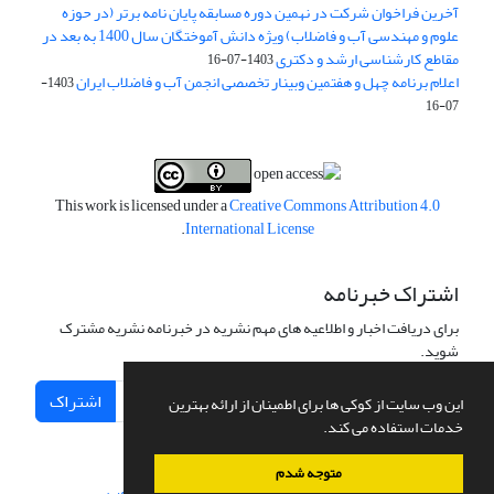
آخرین فراخوان شرکت در نهمین دوره مسابقه پایان نامه برتر (در حوزه
علوم و مهندسی آب و فاضلاب) ویژه دانش آموختگان سال 1400 به بعد در
مقاطع کارشناسی ارشد و دکتری
1403-07-16
اعلام برنامه چهل و هفتمین وبینار تخصصی انجمن آب و فاضلاب ایران
1403-
07-16
This work is licensed under a
Creative Commons Attribution 4.0
.
International License
اشتراک خبرنامه
برای دریافت اخبار و اطلاعیه های مهم نشریه در خبرنامه نشریه مشترک
شوید.
اشتراک
این وب سایت از کوکی ها برای اطمینان از ارائه بهترین
خدمات استفاده می کند.
متوجه شدم
سامانه مدیریت نشریات علمی.
طراحی و پیاده سازی از
سیناوب