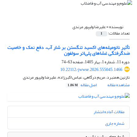
نویسنده =
علیرضا ولیپور مرندی
تعداد مقالات:
1
تأثیر نانومیله‌های اکسید تنگستن بر شار آب، دفع نمک و خاصیت
ضدگرفتگی غشاهای پلی‌اتر سولفون
دوره 11، شماره 1، بهار 1405، صفحه
63-74
10.22112/jwwse.2026.555045.1466
نازنین همنبرد، مریم درگاهی، عباس اکبرزاده، علیرضا ولیپور مرندی
مشاهده مقاله
اصل مقاله
1.86 M
مقالات آماده انتشار
شماره جاری
شماره‌های پیشین نشریه