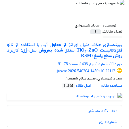
نویسنده =
سجاد شهسواری
تعداد مقالات:
1
بهینه
سازی حذف متیل اورانژ از محلول‌ آبی با
استفاده از
نانو
فتوکاتالیست
-ZnO
TiO
سنتز شده به
روش سل-ژل: کاربرد
2
روش سطح پاسخ
(
RSM
دوره 11، شماره 1، بهار 1405، صفحه
75-91
10.22112/jwwse.2026.540204.1459
سجاد شهسواری، محمد صالح شفیعیان
مشاهده مقاله
اصل مقاله
3.18 M
مقالات آماده انتشار
شماره جاری