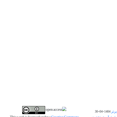
برتر
1404-04-30
فیت آب و پنجمین