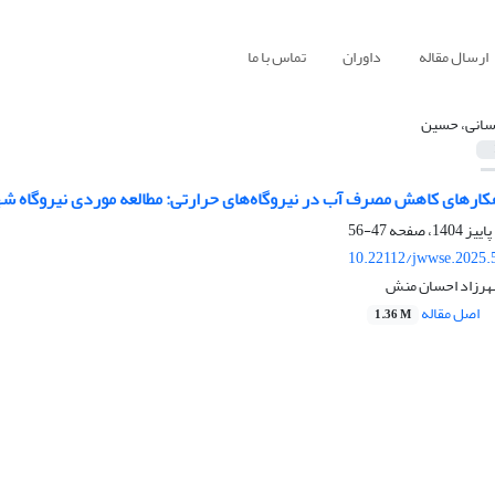
ارسال مقاله
داوران
تماس با ما
انی، حسین
از
47-56
10.22112/jwwse.2025.
رزاد احسان منش
اصل مقاله
1.36 M