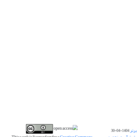
برتر
1404-04-30
فیت آب و پنجمین