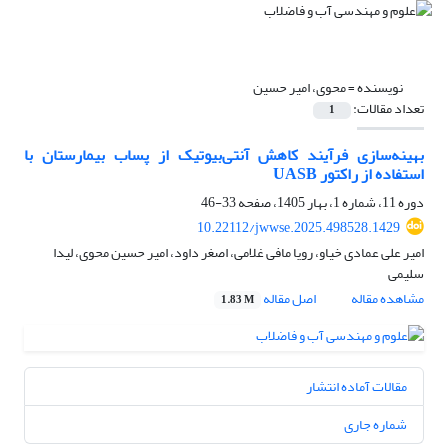
نویسنده =
محوی، امیر حسین
تعداد مقالات:
1
بهینه
سازی فرآیند کاهش آنتی
بیوتیک­ از پساب بیمارستان با
استفاده از راکتور
UASB
دوره 11، شماره 1، بهار 1405، صفحه
33-46
10.22112/jwwse.2025.498528.1429
امیر علی عمادی خیاو، رویا مافی غلامی، اصغر داود، امیر حسین محوی، لیدا
سلیمی
مشاهده مقاله
اصل مقاله
1.83 M
مقالات آماده انتشار
شماره جاری