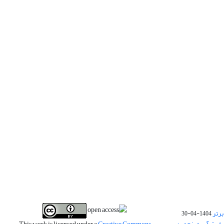
برتر
1404-04-30
فیت آب و پنجمین