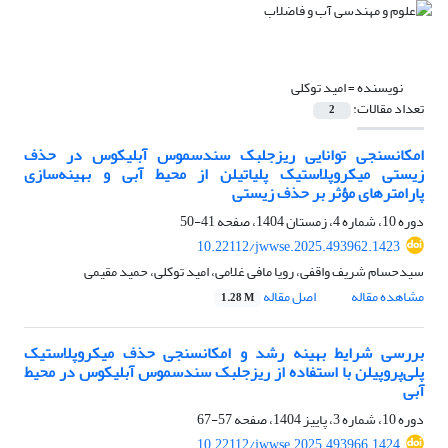
نویسنده =
امید توکلی
تعداد مقالات:
2
امکان‎سنجی توانایی ریزجلبک سندسموس آبلیکوس در حذف
زیستی میکروپلاستیک پلی‎اتیلن از محیط آبی و بهینه‌سازی
پارامترهای مؤثر بر حذف زیستی
دوره 10، شماره 4، زمستان 1404، صفحه
41-50
10.22112/jwwse.2025.493962.1423
سیدحسام شریف واقفی، رویا مافی غلامی، امید توکلی، حمید مقیمی
مشاهده مقاله
اصل مقاله
1.28 M
بررسی شرایط بهینه رشد و امکان‎سنجی حذف میکروپلاستیک
پلی‌پروپیلن با استفاده از ریزجلبک سندسموس آبلیکوس در محیط
آبی
دوره 10، شماره 3، پاییز 1404، صفحه
57-67
10.22112/jwwse.2025.493966.1424