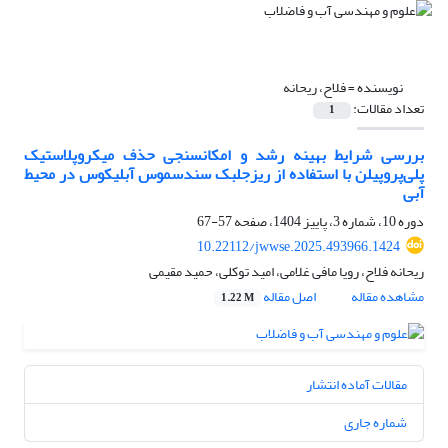
نویسنده =
فلاح، ریحانه
تعداد مقالات:
1
بررسی شرایط بهینه رشد و امکان‎سنجی حذف میکروپلاستیک
پلی‌پروپیلن با استفاده از ریزجلبک سندسموس آبلیکوس در محیط
آبی
دوره 10، شماره 3، پاییز 1404، صفحه
57-67
10.22112/jwwse.2025.493966.1424
ریحانه فلاح، رویا مافی غلامی، امید توکلی، حمید مقیمی
مشاهده مقاله
اصل مقاله
1.22 M
مقالات آماده انتشار
شماره جاری