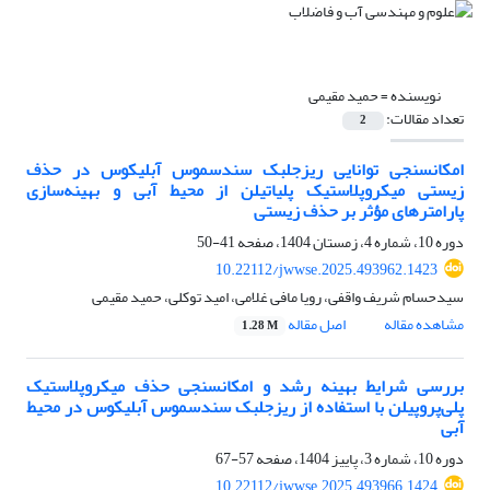
نویسنده =
حمید مقیمی
تعداد مقالات:
2
امکان‎سنجی توانایی ریزجلبک سندسموس آبلیکوس در حذف
زیستی میکروپلاستیک پلی‎اتیلن از محیط آبی و بهینه‌سازی
پارامترهای مؤثر بر حذف زیستی
دوره 10، شماره 4، زمستان 1404، صفحه
41-50
10.22112/jwwse.2025.493962.1423
سیدحسام شریف واقفی، رویا مافی غلامی، امید توکلی، حمید مقیمی
مشاهده مقاله
اصل مقاله
1.28 M
بررسی شرایط بهینه رشد و امکان‎سنجی حذف میکروپلاستیک
پلی‌پروپیلن با استفاده از ریزجلبک سندسموس آبلیکوس در محیط
آبی
دوره 10، شماره 3، پاییز 1404، صفحه
57-67
10.22112/jwwse.2025.493966.1424