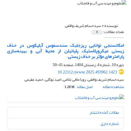
نویسنده =
سیدحسام شریف واقفی
تعداد مقالات:
1
امکان‎سنجی توانایی ریزجلبک سندسموس آبلیکوس در حذف
زیستی میکروپلاستیک پلی‎اتیلن از محیط آبی و بهینه‌سازی
پارامترهای مؤثر بر حذف زیستی
دوره 10، شماره 4، زمستان 1404، صفحه
41-50
10.22112/jwwse.2025.493962.1423
سیدحسام شریف واقفی، رویا مافی غلامی، امید توکلی، حمید مقیمی
مشاهده مقاله
اصل مقاله
1.28 M
مقالات آماده انتشار
شماره جاری