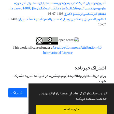
آخرین فراخوان شرکت در نهمین دوره مسابقه پایان نامه برتر (در حوزه
علوم و مهندسی آب و فاضلاب) ویژه دانش آموختگان سال 1400 به بعد در
مقاطع کارشناسی ارشد و دکتری
1403-07-16
اعلام برنامه چهل و هفتمین وبینار تخصصی انجمن آب و فاضلاب ایران
1403-
07-16
This work is licensed under a
Creative Commons Attribution 4.0
.
International License
اشتراک خبرنامه
برای دریافت اخبار و اطلاعیه های مهم نشریه در خبرنامه نشریه مشترک
شوید.
اشتراک
این وب سایت از کوکی ها برای اطمینان از ارائه بهترین
خدمات استفاده می کند.
متوجه شدم
سامانه مدیریت نشریات علمی.
طراحی و پیاده سازی از
سیناوب