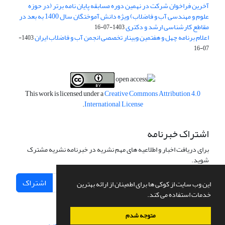
آخرین فراخوان شرکت در نهمین دوره مسابقه پایان نامه برتر (در حوزه
علوم و مهندسی آب و فاضلاب) ویژه دانش آموختگان سال 1400 به بعد در
مقاطع کارشناسی ارشد و دکتری
1403-07-16
اعلام برنامه چهل و هفتمین وبینار تخصصی انجمن آب و فاضلاب ایران
1403-
07-16
This work is licensed under a
Creative Commons Attribution 4.0
.
International License
اشتراک خبرنامه
برای دریافت اخبار و اطلاعیه های مهم نشریه در خبرنامه نشریه مشترک
شوید.
اشتراک
این وب سایت از کوکی ها برای اطمینان از ارائه بهترین
خدمات استفاده می کند.
متوجه شدم
سامانه مدیریت نشریات علمی.
طراحی و پیاده سازی از
سیناوب