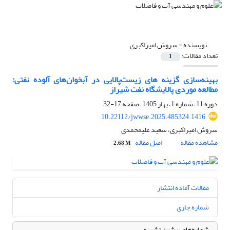
نویسنده =
سروش امیراکبری
تعداد مقالات:
1
بهینه‌سازی گزینه های زیست‌‌پالایی در آبخوان‌های آلوده نفتی:
مطالعه موردی پالایشگاه نفت شیراز
دوره 11، شماره 1، بهار 1405، صفحه
17-32
10.22112/jwwse.2025.485324.1416
سروش امیراکبری، سعید علیمحمدی
مشاهده مقاله
اصل مقاله
2.68 M
مقالات آماده انتشار
شماره جاری
شماره‌های پیشین نشریه