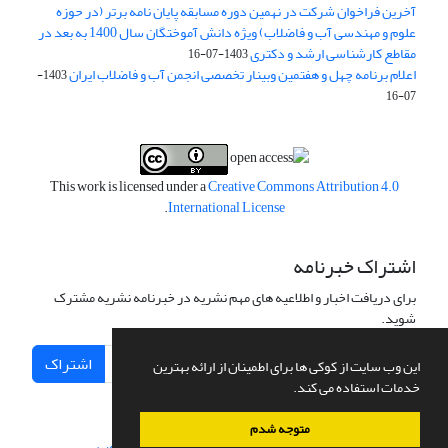
آخرین فراخوان شرکت در نهمین دوره مسابقه پایان نامه برتر (در حوزه
علوم و مهندسی آب و فاضلاب) ویژه دانش آموختگان سال 1400 به بعد در
مقاطع کارشناسی ارشد و دکتری
1403-07-16
اعلام برنامه چهل و هفتمین وبینار تخصصی انجمن آب و فاضلاب ایران
1403-
07-16
This work is licensed under a
Creative Commons Attribution 4.0
.
International License
اشتراک خبرنامه
برای دریافت اخبار و اطلاعیه های مهم نشریه در خبرنامه نشریه مشترک
شوید.
اشتراک
این وب سایت از کوکی ها برای اطمینان از ارائه بهترین
خدمات استفاده می کند.
متوجه شدم
سامانه مدیریت نشریات علمی.
طراحی و پیاده سازی از
سیناوب