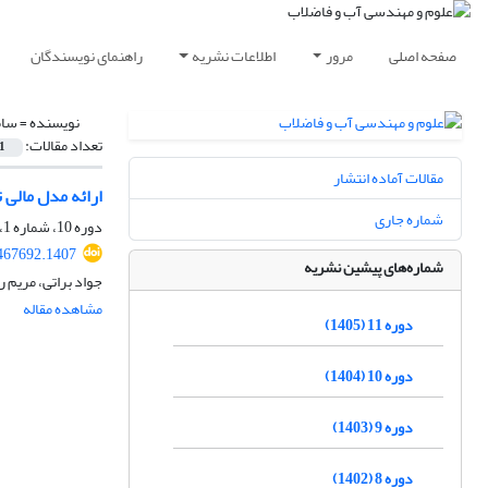
صفحه اصلی
مرور
اطلاعات نشریه
راهنمای نویسندگان
نویسنده =
سام
تعداد مقالات:
1
مقالات آماده انتشار
ارائه مدل مالی تطبیق‎پذیر ایجاد انرژی پایدار با استفاده از روش برق‎آبی در
شماره جاری
دوره 10، شماره 1، بهار 1404، صفحه
467692.1407
شماره‌های پیشین نشریه
جواد براتی، مریم 
مشاهده مقاله
دوره 11 (1405)
دوره 10 (1404)
دوره 9 (1403)
دوره 8 (1402)