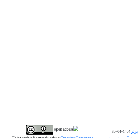
برتر
1404-04-30
فیت آب و پنجمین